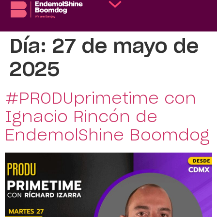
Día:
27 de mayo de
2025
#PRODUprimetime con
Ignacio Rincón de
EndemolShine Boomdog