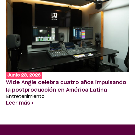
Junio 23, 2026
Ju
Wide Angle celebra cuatro años impulsando
Ba
la postproducción en América Latina
im
Entretenimiento
e
Leer más
En
Le